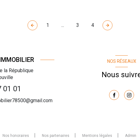
1
...
3
4
IMMOBILIER
NOS RÉSEAUX
e la République
Nous suivr
ouville
7 01 01
obilier78500@gmail.com
Nos honoraires
Nos partenaires
Mentions légales
Admin