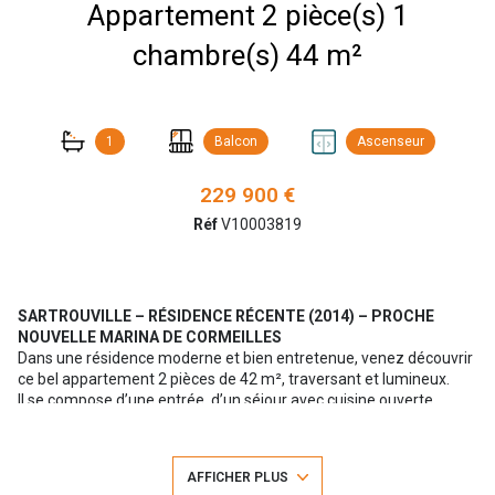
Appartement 2 pièce(s) 1
chambre(s) 44 m²
1
Balcon
Ascenseur
229 900 €
Réf
V10003819
SARTROUVILLE – RÉSIDENCE RÉCENTE (2014) – PROCHE
NOUVELLE MARINA DE CORMEILLES
Dans une résidence moderne et bien entretenue, venez découvrir
ce bel appartement 2 pièces de 42 m², traversant et lumineux.
Il se compose d’une entrée, d’un séjour avec cuisine ouverte
donnant sur un agréable balcon exposé OUEST, offrant une vue
dégagée sur la Seine et la verdure.
Côté nuit, vous trouverez une chambre avec placard et accès à un
AFFICHER PLUS
second balcon, ainsi qu’une salle de bains avec WC.