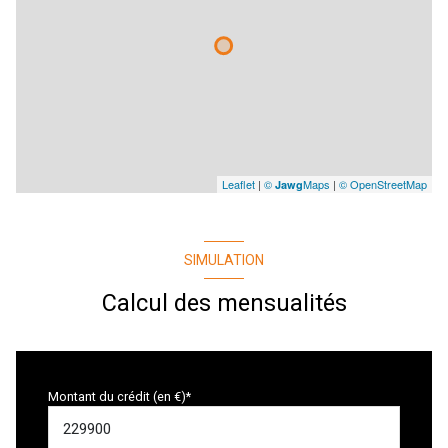
Leaflet
|
©
Maps
|
© OpenStreetMap
Jawg
SIMULATION
Calcul des mensualités
Montant du crédit (en €)*