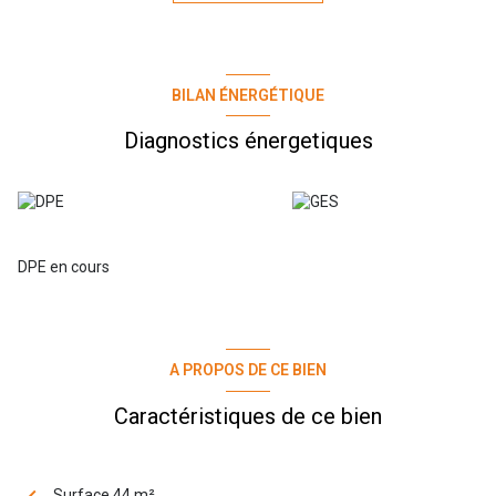
Une place de parking privative en sous-sol complète ce bien.
Idéal primo-accédant ou investissement locatif.
BILAN ÉNERGÉTIQUE
Diagnostics énergetiques
DPE en cours
A PROPOS DE CE BIEN
Caractéristiques de ce bien
Surface 44 m²