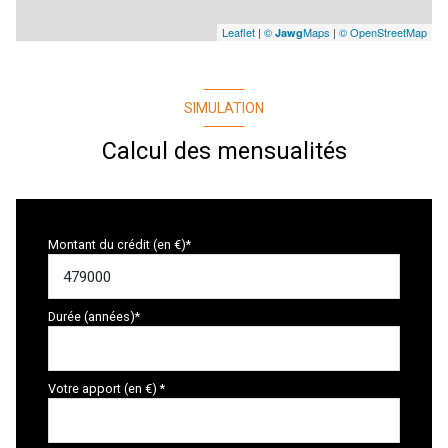
Leaflet
|
©
Maps
|
© OpenStreetMap
Jawg
SIMULATION
Calcul des mensualités
Montant du crédit (en €)*
Durée (années)*
Votre apport (en €) *