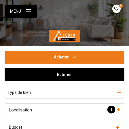
0
MENU
Acheter
Estimer
De l'ancien
De l'immo pro
Type de bien
1
Localisation
Budget